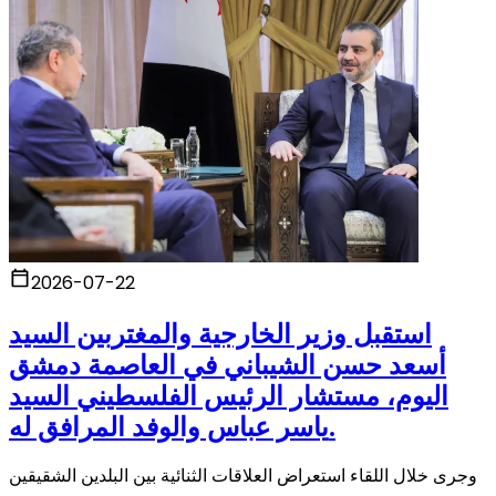
2026-07-22
استقبل وزير الخارجية والمغتربين السيد
أسعد حسن الشيباني في العاصمة دمشق
اليوم، مستشار الرئيس الفلسطيني السيد
ياسر عباس والوفد المرافق له.
وجرى خلال اللقاء استعراض العلاقات الثنائية بين البلدين الشقيقين