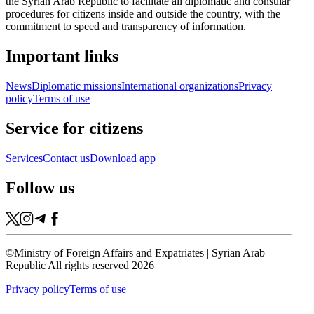
the Syrian Arab Republic to facilitate all diplomatic and consular
procedures for citizens inside and outside the country, with the
commitment to speed and transparency of information.
Important links
News
Diplomatic missions
International organizations
Privacy
policy
Terms of use
Service for citizens
Services
Contact us
Download app
Follow us
©
Ministry of Foreign Affairs and Expatriates | Syrian Arab
Republic All rights reserved 2026
Privacy policy
Terms of use